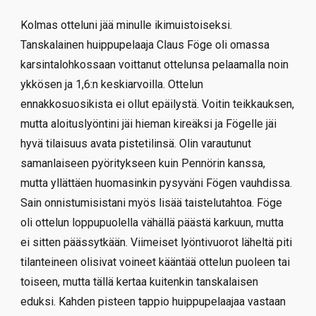
Kolmas otteluni jää minulle ikimuistoiseksi.
Tanskalainen huippupelaaja Claus Föge oli omassa
karsintalohkossaan voittanut ottelunsa pelaamalla noin
ykkösen ja 1,6:n keskiarvoilla. Ottelun
ennakkosuosikista ei ollut epäilystä. Voitin teikkauksen,
mutta aloituslyöntini jäi hieman kireäksi ja Fögelle jäi
hyvä tilaisuus avata pistetilinsä. Olin varautunut
samanlaiseen pyöritykseen kuin Pennörin kanssa,
mutta yllättäen huomasinkin pysyväni Fögen vauhdissa.
Sain onnistumisistani myös lisää taistelutahtoa. Föge
oli ottelun loppupuolella vähällä päästä karkuun, mutta
ei sitten päässytkään. Viimeiset lyöntivuorot läheltä piti
tilanteineen olisivat voineet kääntää ottelun puoleen tai
toiseen, mutta tällä kertaa kuitenkin tanskalaisen
eduksi. Kahden pisteen tappio huippupelaajaa vastaan