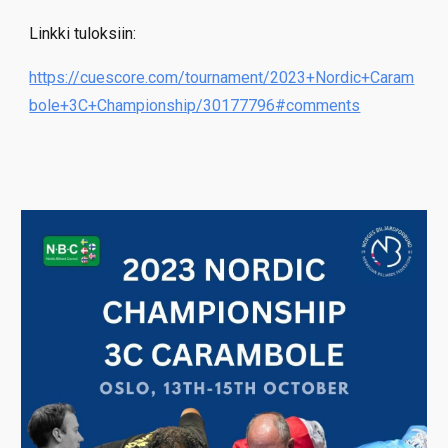
Linkki tuloksiin:
https://cuescore.com/tournament/2023+Nordic+Caram
bole+3C+Championship/30177796#comments