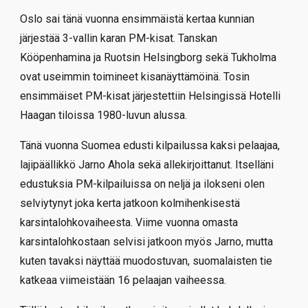
Oslo sai tänä vuonna ensimmäistä kertaa kunnian
järjestää 3-vallin karan PM-kisat. Tanskan
Kööpenhamina ja Ruotsin Helsingborg sekä Tukholma
ovat useimmin toimineet kisanäyttämöinä. Tosin
ensimmäiset PM-kisat järjestettiin Helsingissä Hotelli
Haagan tiloissa 1980-luvun alussa.
Tänä vuonna Suomea edusti kilpailussa kaksi pelaajaa,
lajipäällikkö Jarno Ahola sekä allekirjoittanut. Itselläni
edustuksia PM-kilpailuissa on neljä ja ilokseni olen
selviytynyt joka kerta jatkoon kolmihenkisestä
karsintalohkovaiheesta. Viime vuonna omasta
karsintalohkostaan selvisi jatkoon myös Jarno, mutta
kuten tavaksi näyttää muodostuvan, suomalaisten tie
katkeaa viimeistään 16 pelaajan vaiheessa.