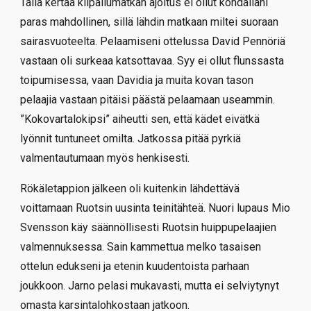
Tällä kertaa kilpailumatkan ajoitus ei ollut kohdallani
paras mahdollinen, sillä lähdin matkaan miltei suoraan
sairasvuoteelta. Pelaamiseni ottelussa David Pennöriä
vastaan oli surkeaa katsottavaa. Syy ei ollut flunssasta
toipumisessa, vaan Davidia ja muita kovan tason
pelaajia vastaan pitäisi päästä pelaamaan useammin.
”Kokovartalokipsi” aiheutti sen, että kädet eivätkä
lyönnit tuntuneet omilta. Jatkossa pitää pyrkiä
valmentautumaan myös henkisesti.
Rökäletappion jälkeen oli kuitenkin lähdettävä
voittamaan Ruotsin uusinta teinitähteä. Nuori lupaus Mio
Svensson käy säännöllisesti Ruotsin huippupelaajien
valmennuksessa. Sain kammettua melko tasaisen
ottelun edukseni ja etenin kuudentoista parhaan
joukkoon. Jarno pelasi mukavasti, mutta ei selviytynyt
omasta karsintalohkostaan jatkoon.