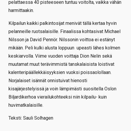
pelattaessa 40 pisteeseen tuntuu voitolta, vaikka vähän
harmittaakin.
Kilpailun kaikki palkintosijat menivät tällä kertaa hyvin
pelanneille ruotsalaisille. Finaalissa kohtasivat Michael
Nilsson ja David Pennör. Nilssonin voittoa ei estänyt
mikään. Peli kulki alusta loppuun upeasti lähes kolmen
keskiarvolla. Viime vuoden voittaja Dion Nelin sekä
muutamat muut terävimmistä tanskalaisista loistivat
kalenteripäällekkäisyyksien vuoksi poissaolollaan.
Norjalaiset isännät onnistuivat hienosti
kisajärjestelyissä ja voin lämpimästi suositella Oslon
Biljardikerhoa vierailukohteeksi niin kilpailu- kuin
huvimatkalaisille.
Teksti: Sauli Solhagen